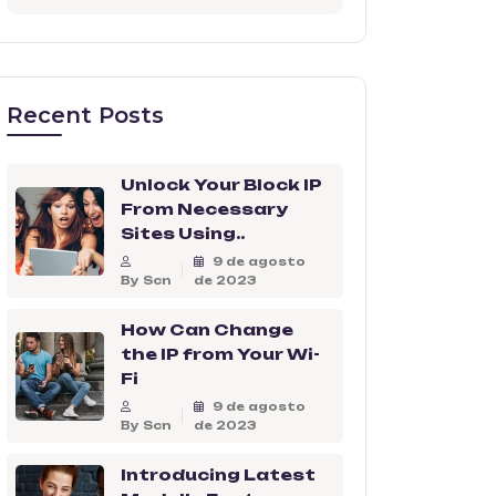
Recent Posts
Unlock Your Block IP
From Necessary
Sites Using..
9 de agosto
By Scn
de 2023
How Can Change
the IP from Your Wi-
Fi
9 de agosto
By Scn
de 2023
Introducing Latest