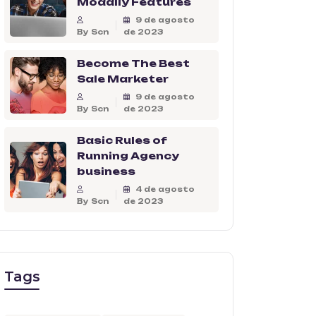
Modally Features
9 de agosto
By Scn
de 2023
Become The Best
Sale Marketer
9 de agosto
By Scn
de 2023
Basic Rules of
Running Agency
business
4 de agosto
By Scn
de 2023
Tags