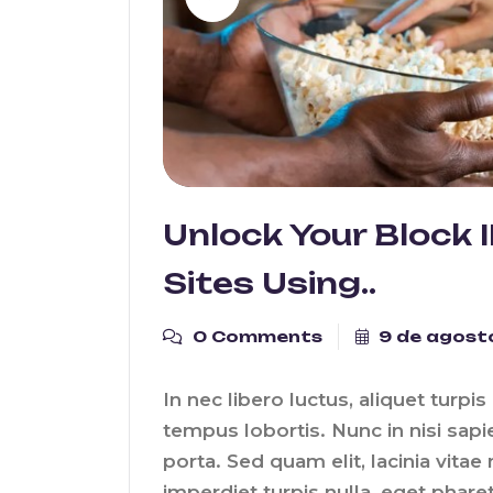
Unlock Your Block
Sites Using..
0 Comments
9 de agost
In nec libero luctus, aliquet turpis 
tempus lobortis. Nunc in nisi sapi
porta. Sed quam elit, lacinia vitae
imperdiet turpis nulla, eget phare